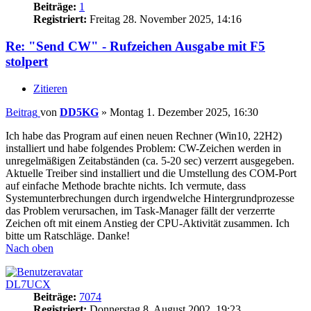
Beiträge:
1
Registriert:
Freitag 28. November 2025, 14:16
Re: "Send CW" - Rufzeichen Ausgabe mit F5
stolpert
Zitieren
Beitrag
von
DD5KG
»
Montag 1. Dezember 2025, 16:30
Ich habe das Program auf einen neuen Rechner (Win10, 22H2)
installiert und habe folgendes Problem: CW-Zeichen werden in
unregelmäßigen Zeitabständen (ca. 5-20 sec) verzerrt ausgegeben.
Aktuelle Treiber sind installiert und die Umstellung des COM-Port
auf einfache Methode brachte nichts. Ich vermute, dass
Systemunterbrechungen durch irgendwelche Hintergrundprozesse
das Problem verursachen, im Task-Manager fällt der verzerrte
Zeichen oft mit einem Anstieg der CPU-Aktivität zusammen. Ich
bitte um Ratschläge. Danke!
Nach oben
DL7UCX
Beiträge:
7074
Registriert:
Donnerstag 8. August 2002, 19:23