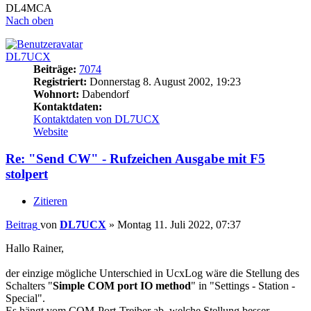
DL4MCA
Nach oben
DL7UCX
Beiträge:
7074
Registriert:
Donnerstag 8. August 2002, 19:23
Wohnort:
Dabendorf
Kontaktdaten:
Kontaktdaten von DL7UCX
Website
Re: "Send CW" - Rufzeichen Ausgabe mit F5
stolpert
Zitieren
Beitrag
von
DL7UCX
»
Montag 11. Juli 2022, 07:37
Hallo Rainer,
der einzige mögliche Unterschied in UcxLog wäre die Stellung des
Schalters "
Simple COM port IO method
" in "Settings - Station -
Special".
Es hängt vom COM-Port-Treiber ab, welche Stellung besser