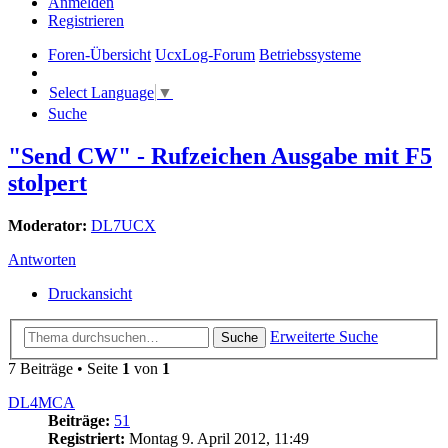
Anmelden
Registrieren
Foren-Übersicht
UcxLog-Forum
Betriebssysteme
Select Language
▼
Suche
"Send CW" - Rufzeichen Ausgabe mit F5
stolpert
Moderator:
DL7UCX
Antworten
Druckansicht
Erweiterte Suche
Suche
7 Beiträge • Seite
1
von
1
DL4MCA
Beiträge:
51
Registriert:
Montag 9. April 2012, 11:49