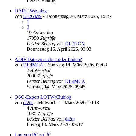
Letzter Beitrag
DARC Wavelog
von
DJ2GMS
»
Donnerstag 20. März 2025, 15:27
1
2
19
Antworten
17050
Zugriffe
Letzter Beitrag
von
DL7UCX
Donnerstag 16. April 2026, 09:03
ADIF Dateien suchen oder finden?
von
DL4MCA
»
Samstag 14. März 2026, 09:08
2
Antworten
2090
Zugriffe
Letzter Beitrag
von
DL4MCA
Samstag 14. März 2026, 09:45
QSO-Export LOTW/Clublog
von
dl2pr
»
Mittwoch 11. März 2026, 20:18
4
Antworten
1935
Zugriffe
Letzter Beitrag
von
dl2pr
Freitag 13. März 2026, 09:17
Log von PC zu PC