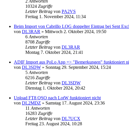
2
Antworten
10324
Zugriffe
Letzter Beitrag
von
PA2VS
Freitag 1. November 2024, 11:34
Beim Import von Cabrillo LOG doppelter Eintrag bei Sent Ex
von
DL3RAR
»
Mittwoch 2. Oktober 2024, 19:50
6
Antworten
8708
Zugriffe
Letzter Beitrag
von
DL3RAR
Montag 7. Oktober 2024, 21:41
ADIF Import aus PoLo App => "Bemerkungen" funktioniert ni
von
DL3SDW
»
Sonntag 29. September 2024, 15:24
5
Antworten
6216
Zugriffe
Letzter Beitrag
von
DL3SDW
Dienstag 1. Oktober 2024, 20:42
Upload FT8 QSO nach LotW funktioniert nicht
von
DL2MDZ
»
Samstag 17. August 2024, 23:36
11
Antworten
16283
Zugriffe
Letzter Beitrag
von
DL7UCX
Freitag 23. August 2024, 10:28