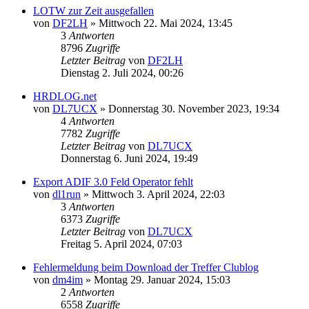
LOTW zur Zeit ausgefallen
von
DF2LH
»
Mittwoch 22. Mai 2024, 13:45
3
Antworten
8796
Zugriffe
Letzter Beitrag
von
DF2LH
Dienstag 2. Juli 2024, 00:26
HRDLOG.net
von
DL7UCX
»
Donnerstag 30. November 2023, 19:34
4
Antworten
7782
Zugriffe
Letzter Beitrag
von
DL7UCX
Donnerstag 6. Juni 2024, 19:49
Export ADIF 3.0 Feld Operator fehlt
von
dl1run
»
Mittwoch 3. April 2024, 22:03
3
Antworten
6373
Zugriffe
Letzter Beitrag
von
DL7UCX
Freitag 5. April 2024, 07:03
Fehlermeldung beim Download der Treffer Clublog
von
dm4im
»
Montag 29. Januar 2024, 15:03
2
Antworten
6558
Zugriffe