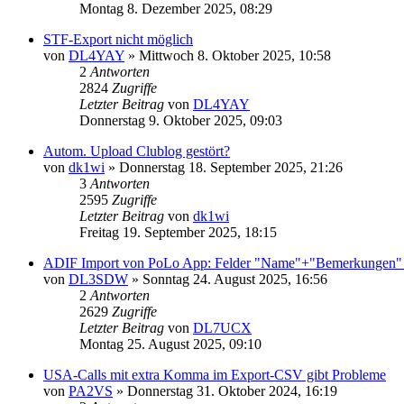
Montag 8. Dezember 2025, 08:29
STF-Export nicht möglich
von
DL4YAY
»
Mittwoch 8. Oktober 2025, 10:58
2
Antworten
2824
Zugriffe
Letzter Beitrag
von
DL4YAY
Donnerstag 9. Oktober 2025, 09:03
Autom. Upload Clublog gestört?
von
dk1wi
»
Donnerstag 18. September 2025, 21:26
3
Antworten
2595
Zugriffe
Letzter Beitrag
von
dk1wi
Freitag 19. September 2025, 18:15
ADIF Import von PoLo App: Felder "Name"+"Bemerkungen"
von
DL3SDW
»
Sonntag 24. August 2025, 16:56
2
Antworten
2629
Zugriffe
Letzter Beitrag
von
DL7UCX
Montag 25. August 2025, 09:10
USA-Calls mit extra Komma im Export-CSV gibt Probleme
von
PA2VS
»
Donnerstag 31. Oktober 2024, 16:19