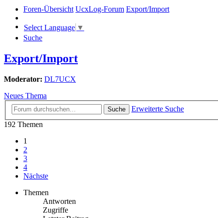
Foren-Übersicht
UcxLog-Forum
Export/Import
Select Language
▼
Suche
Export/Import
Moderator:
DL7UCX
Neues Thema
Erweiterte Suche
Suche
192 Themen
1
2
3
4
Nächste
Themen
Antworten
Zugriffe