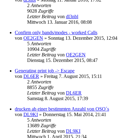
2
Antworten
9028
Zugriffe
Letzter Beitrag
von
dl3nbl
Mittwoch 13. Januar 2016, 08:08
Confirm only bands/modes - worked Calls
von
OE2GEN
»
Sonntag 13. Dezember 2015, 12:04
5
Antworten
10904
Zugriffe
Letzter Beitrag
von
OE2GEN
Dienstag 15. Dezember 2015, 08:47
Generating print job -> Escape
von
DL6ER
»
Freitag 7. August 2015, 15:11
2
Antworten
8855
Zugriffe
Letzter Beitrag
von
DL6ER
Samstag 8. August 2015, 17:39
drucken ab einer bestimmten Anzahl von OSO´s
von
DL9KI
»
Donnerstag 15. Mai 2014, 21:41
5
Antworten
13689
Zugriffe
Letzter Beitrag
von
DL9KI
Mittwoch 1. April 2015, 21:34