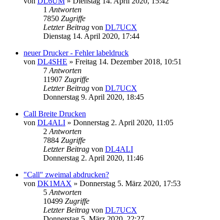
von
DL6UM
»
Dienstag 14. April 2020, 15:42
1
Antworten
7850
Zugriffe
Letzter Beitrag
von
DL7UCX
Dienstag 14. April 2020, 17:44
neuer Drucker - Fehler labeldruck
von
DL4SHE
»
Freitag 14. Dezember 2018, 10:51
7
Antworten
11907
Zugriffe
Letzter Beitrag
von
DL7UCX
Donnerstag 9. April 2020, 18:45
Call Breite Drucken
von
DL4ALI
»
Donnerstag 2. April 2020, 11:05
2
Antworten
7884
Zugriffe
Letzter Beitrag
von
DL4ALI
Donnerstag 2. April 2020, 11:46
"Call" zweimal abdrucken?
von
DK1MAX
»
Donnerstag 5. März 2020, 17:53
5
Antworten
10499
Zugriffe
Letzter Beitrag
von
DL7UCX
Donnerstag 5. März 2020, 22:27