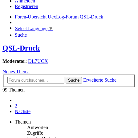
Anmelden
Registrieren
Foren-Übersicht
UcxLog-Forum
QSL-Druck
Select Language
▼
Suche
QSL-Druck
Moderator:
DL7UCX
Neues Thema
Erweiterte Suche
Suche
99 Themen
1
2
Nächste
Themen
Antworten
Zugriffe