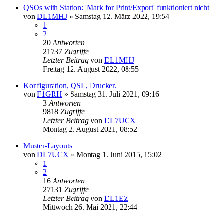
QSOs with Station: 'Mark for Print/Export' funktioniert nicht
von
DL1MHJ
»
Samstag 12. März 2022, 19:54
1
2
20
Antworten
21737
Zugriffe
Letzter Beitrag
von
DL1MHJ
Freitag 12. August 2022, 08:55
Konfiguration, QSL, Drucker.
von
F1GRH
»
Samstag 31. Juli 2021, 09:16
3
Antworten
9818
Zugriffe
Letzter Beitrag
von
DL7UCX
Montag 2. August 2021, 08:52
Muster-Layouts
von
DL7UCX
»
Montag 1. Juni 2015, 15:02
1
2
16
Antworten
27131
Zugriffe
Letzter Beitrag
von
DL1EZ
Mittwoch 26. Mai 2021, 22:44