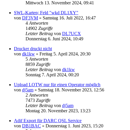
Mittwoch 13. November 2024, 09:41
SWL-Karten; Feld "wkd DL1XY"
von
DF3VM
»
Samstag 16. Juli 2022, 16:47
4
Antworten
14902
Zugriffe
Letzter Beitrag
von
DL7UCX
Donnerstag 6. Juni 2024, 10:49
Drucker druckt nicht
von
dk1kw
»
Freitag 5. April 2024, 20:30
5
Antworten
8859
Zugriffe
Letzter Beitrag
von
dk1kw
Sonntag 7. April 2024, 00:20
Upload LOTW nur für einen Operator möglich
von
dj5am
»
Samstag 18. November 2023, 12:56
2
Antworten
7473
Zugriffe
Letzter Beitrag
von
dj5am
Montag 20. November 2023, 13:23
Adif Export für DARC QSL Service
von
DB1BAC
»
Donnerstag 1. Juni 2023, 15:20