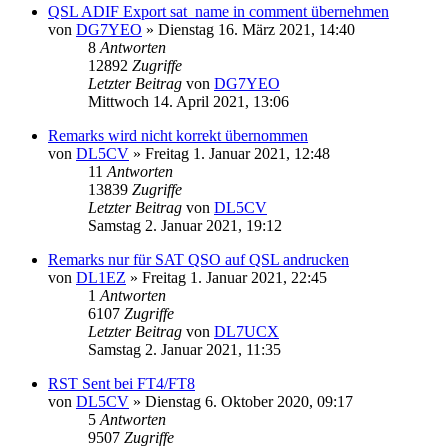
QSL ADIF Export sat_name in comment übernehmen
von
DG7YEO
»
Dienstag 16. März 2021, 14:40
8
Antworten
12892
Zugriffe
Letzter Beitrag
von
DG7YEO
Mittwoch 14. April 2021, 13:06
Remarks wird nicht korrekt übernommen
von
DL5CV
»
Freitag 1. Januar 2021, 12:48
11
Antworten
13839
Zugriffe
Letzter Beitrag
von
DL5CV
Samstag 2. Januar 2021, 19:12
Remarks nur für SAT QSO auf QSL andrucken
von
DL1EZ
»
Freitag 1. Januar 2021, 22:45
1
Antworten
6107
Zugriffe
Letzter Beitrag
von
DL7UCX
Samstag 2. Januar 2021, 11:35
RST Sent bei FT4/FT8
von
DL5CV
»
Dienstag 6. Oktober 2020, 09:17
5
Antworten
9507
Zugriffe