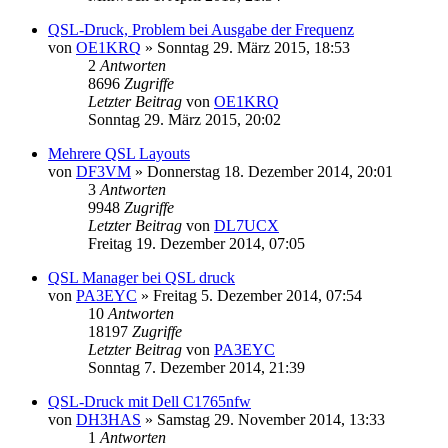
QSL-Druck, Problem bei Ausgabe der Frequenz
von
OE1KRQ
»
Sonntag 29. März 2015, 18:53
2
Antworten
8696
Zugriffe
Letzter Beitrag
von
OE1KRQ
Sonntag 29. März 2015, 20:02
Mehrere QSL Layouts
von
DF3VM
»
Donnerstag 18. Dezember 2014, 20:01
3
Antworten
9948
Zugriffe
Letzter Beitrag
von
DL7UCX
Freitag 19. Dezember 2014, 07:05
QSL Manager bei QSL druck
von
PA3EYC
»
Freitag 5. Dezember 2014, 07:54
10
Antworten
18197
Zugriffe
Letzter Beitrag
von
PA3EYC
Sonntag 7. Dezember 2014, 21:39
QSL-Druck mit Dell C1765nfw
von
DH3HAS
»
Samstag 29. November 2014, 13:33
1
Antworten