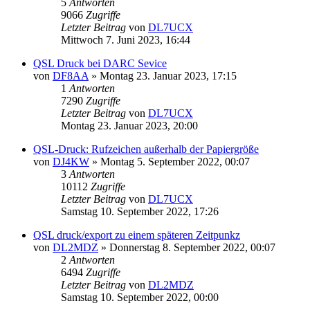
5
Antworten
9066
Zugriffe
Letzter Beitrag
von
DL7UCX
Mittwoch 7. Juni 2023, 16:44
QSL Druck bei DARC Sevice
von
DF8AA
»
Montag 23. Januar 2023, 17:15
1
Antworten
7290
Zugriffe
Letzter Beitrag
von
DL7UCX
Montag 23. Januar 2023, 20:00
QSL-Druck: Rufzeichen außerhalb der Papiergröße
von
DJ4KW
»
Montag 5. September 2022, 00:07
3
Antworten
10112
Zugriffe
Letzter Beitrag
von
DL7UCX
Samstag 10. September 2022, 17:26
QSL druck/export zu einem späteren Zeitpunkz
von
DL2MDZ
»
Donnerstag 8. September 2022, 00:07
2
Antworten
6494
Zugriffe
Letzter Beitrag
von
DL2MDZ
Samstag 10. September 2022, 00:00