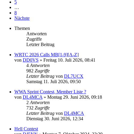
5
…
8
Nächste
Themen
Antworten
Zugriffe
Letzter Beitrag
WRTC 2026 Calls MB[1-9][A-Z]
von
DD0VS
»
Freitag 10. Juli 2026, 08:41
4
Antworten
982
Zugriffe
Letzter Beitrag
von
DL7UCX
Samstag 11. Juli 2026, 09:50
WWA Sprint Contest, Member Liste ?
von
DL4MCA
»
Montag 29. Juni 2026, 09:18
2
Antworten
732
Zugriffe
Letzter Beitrag
von
DL4MCA
Dienstag 30. Juni 2026, 12:34
Hell Contest