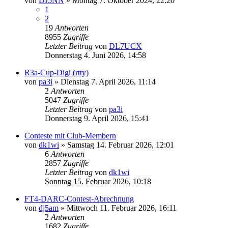
von
DJ5NN
»
Montag 7. Oktober 2024, 22:20
1
2
19
Antworten
8955
Zugriffe
Letzter Beitrag
von
DL7UCX
Donnerstag 4. Juni 2026, 14:58
R3a-Cup-Digi (rtty)
von
pa3i
»
Dienstag 7. April 2026, 11:14
2
Antworten
5047
Zugriffe
Letzter Beitrag
von
pa3i
Donnerstag 9. April 2026, 15:41
Conteste mit Club-Membern
von
dk1wi
»
Samstag 14. Februar 2026, 12:01
6
Antworten
2857
Zugriffe
Letzter Beitrag
von
dk1wi
Sonntag 15. Februar 2026, 10:18
FT4-DARC-Contest-Abrechnung
von
dj5am
»
Mittwoch 11. Februar 2026, 16:11
2
Antworten
1682
Zugriffe