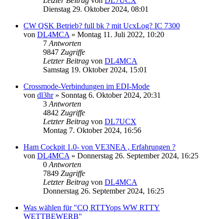
Letzter Beitrag
von
DL7UCX
Dienstag 29. Oktober 2024, 08:01
CW QSK Betrieb? full bk ? mit UcxLog? IC 7300
von
DL4MCA
»
Montag 11. Juli 2022, 10:20
7
Antworten
9847
Zugriffe
Letzter Beitrag
von
DL4MCA
Samstag 19. Oktober 2024, 15:01
Crossmode-Verbindungen im EDI-Mode
von
dl3hr
»
Sonntag 6. Oktober 2024, 20:31
3
Antworten
4842
Zugriffe
Letzter Beitrag
von
DL7UCX
Montag 7. Oktober 2024, 16:56
Ham Cockpit 1.0- von VE3NEA , Erfahrungen ?
von
DL4MCA
»
Donnerstag 26. September 2024, 16:25
0
Antworten
7849
Zugriffe
Letzter Beitrag
von
DL4MCA
Donnerstag 26. September 2024, 16:25
Was wählen für "CQ RTTYops WW RTTY
WETTBEWERB"