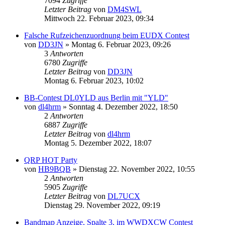
7094
Zugriffe
Letzter Beitrag
von
DM4SWL
Mittwoch 22. Februar 2023, 09:34
Falsche Rufzeichenzuordnung beim EUDX Contest
von
DD3JN
»
Montag 6. Februar 2023, 09:26
3
Antworten
6780
Zugriffe
Letzter Beitrag
von
DD3JN
Montag 6. Februar 2023, 10:02
BB-Contest DL0YLD aus Berlin mit "YLD"
von
dl4hrm
»
Sonntag 4. Dezember 2022, 18:50
2
Antworten
6887
Zugriffe
Letzter Beitrag
von
dl4hrm
Montag 5. Dezember 2022, 18:07
QRP HOT Party
von
HB9BQB
»
Dienstag 22. November 2022, 10:55
2
Antworten
5905
Zugriffe
Letzter Beitrag
von
DL7UCX
Dienstag 29. November 2022, 09:19
Bandmap Anzeige, Spalte 3, im WWDXCW Contest