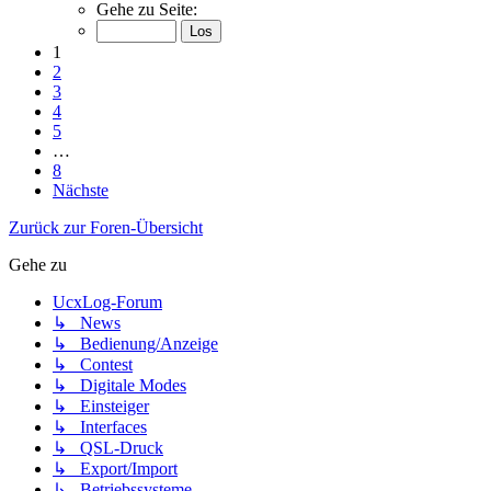
Gehe zu Seite:
1
2
3
4
5
…
8
Nächste
Zurück zur Foren-Übersicht
Gehe zu
UcxLog-Forum
↳ News
↳ Bedienung/Anzeige
↳ Contest
↳ Digitale Modes
↳ Einsteiger
↳ Interfaces
↳ QSL-Druck
↳ Export/Import
↳ Betriebssysteme