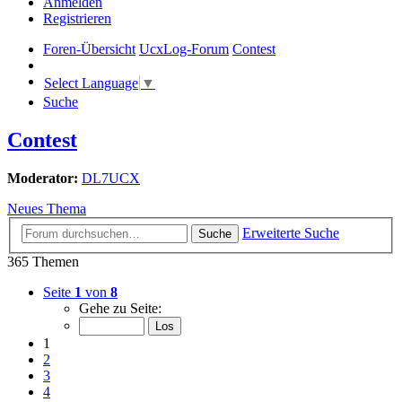
Anmelden
Registrieren
Foren-Übersicht
UcxLog-Forum
Contest
Select Language
▼
Suche
Contest
Moderator:
DL7UCX
Neues Thema
Erweiterte Suche
Suche
365 Themen
Seite
1
von
8
Gehe zu Seite:
1
2
3
4