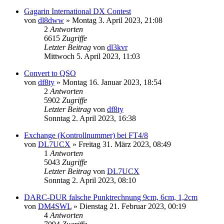
Gagarin International DX Contest
von
dl8dww
»
Montag 3. April 2023, 21:08
2
Antworten
6615
Zugriffe
Letzter Beitrag
von
dl3kvr
Mittwoch 5. April 2023, 11:03
Convert to QSO
von
df8ty
»
Montag 16. Januar 2023, 18:54
2
Antworten
5902
Zugriffe
Letzter Beitrag
von
df8ty
Sonntag 2. April 2023, 16:38
Exchange (Kontrollnummer) bei FT4/8
von
DL7UCX
»
Freitag 31. März 2023, 08:49
1
Antworten
5043
Zugriffe
Letzter Beitrag
von
DL7UCX
Sonntag 2. April 2023, 08:10
DARC-DUR falsche Punktrechnung 9cm, 6cm, 1,2cm
von
DM4SWL
»
Dienstag 21. Februar 2023, 00:19
4
Antworten