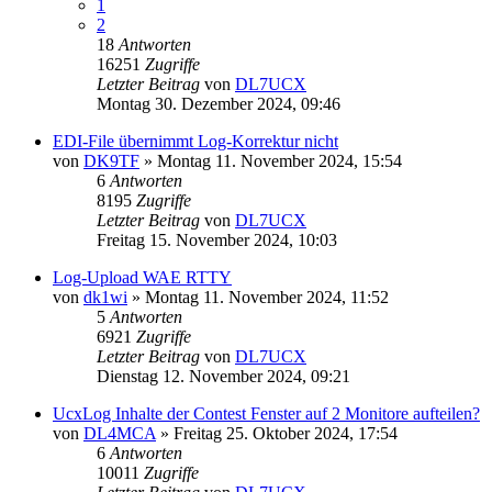
1
2
18
Antworten
16251
Zugriffe
Letzter Beitrag
von
DL7UCX
Montag 30. Dezember 2024, 09:46
EDI-File übernimmt Log-Korrektur nicht
von
DK9TF
»
Montag 11. November 2024, 15:54
6
Antworten
8195
Zugriffe
Letzter Beitrag
von
DL7UCX
Freitag 15. November 2024, 10:03
Log-Upload WAE RTTY
von
dk1wi
»
Montag 11. November 2024, 11:52
5
Antworten
6921
Zugriffe
Letzter Beitrag
von
DL7UCX
Dienstag 12. November 2024, 09:21
UcxLog Inhalte der Contest Fenster auf 2 Monitore aufteilen?
von
DL4MCA
»
Freitag 25. Oktober 2024, 17:54
6
Antworten
10011
Zugriffe