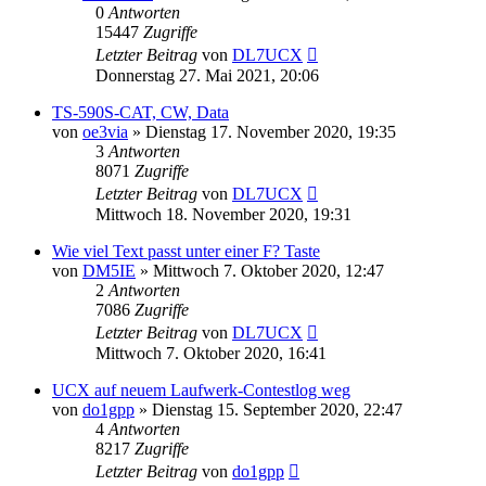
0
Antworten
15447
Zugriffe
Letzter Beitrag
von
DL7UCX
Donnerstag 27. Mai 2021, 20:06
TS-590S-CAT, CW, Data
von
oe3via
»
Dienstag 17. November 2020, 19:35
3
Antworten
8071
Zugriffe
Letzter Beitrag
von
DL7UCX
Mittwoch 18. November 2020, 19:31
Wie viel Text passt unter einer F? Taste
von
DM5IE
»
Mittwoch 7. Oktober 2020, 12:47
2
Antworten
7086
Zugriffe
Letzter Beitrag
von
DL7UCX
Mittwoch 7. Oktober 2020, 16:41
UCX auf neuem Laufwerk-Contestlog weg
von
do1gpp
»
Dienstag 15. September 2020, 22:47
4
Antworten
8217
Zugriffe
Letzter Beitrag
von
do1gpp