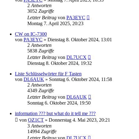
2
Antworten
3052
Zugriffe
Letzter Beitrag
von
PA3EYC
Montag 7. April 2025, 20:23
CW on IC-7300
von
PA3EYC
»
Dienstag 8. Oktober 2024, 13:01
2
Antworten
5838
Zugriffe
Letzter Beitrag
von
DL7UCX
Dienstag 8. Oktober 2024, 19:32
Liste Schlüsselwörter für F Tasten
von
DL6AUK
»
Sonntag 6. Oktober 2024, 11:58
2
Antworten
4349
Zugriffe
Letzter Beitrag
von
DL6AUK
Sonntag 6. Oktober 2024, 19:50
information ??? but what do it tell me ???
von
OZ1CT
»
Donnerstag 4. Mai 2023, 20:21
3
Antworten
14994
Zugriffe
Letzter Beitrag
von
DL7UCX