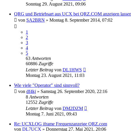
Sonntag 29. August 2021, 09:06
QRG und Betriebsart aus UCX bei QRZ.COM anzeigen lassen
von
SA2BRN
»
Montag 8. September 2014, 07:02
1
2
3
4
5
63
Antworten
60886
Zugriffe
Letzter Beitrag
von
DL1HWS
Montag 23. August 2021, 11:03
Wie viele "Operator" sind sinnvoll?
von
df4kj
»
Samstag 26. September 2020, 22:16
8
Antworten
12552
Zugriffe
Letzter Beitrag
von
DM2DZM
Montag 7. Juni 2021, 09:43
Re: UCXLOG iframe Frequenzanzeige QRZ.com
von
DL7UCX
»
Donnerstag 27. Mai 2021, 20:06