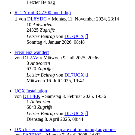
Letzter Beitrag
RTTY mit IC-7300 und fldigi
von
DL6YDG
»
Montag 11. November 2024, 23:14
10
Antworten
24325
Zugriffe
Letzter Beitrag
von
DL7UCX
Sonntag 4. Januar 2026, 08:48
Frequenz wandert
von
DL2AV
»
Mittwoch 9. Juli 2025, 20:36
8
Antworten
6320
Zugriffe
Letzter Beitrag
von
DL7UCX
Mittwoch 16. Juli 2025, 19:47
UCX Installation
von
DL1JEK
»
Samstag 8. Februar 2025, 19:36
1
Antworten
6043
Zugriffe
Letzter Beitrag
von
DL7UCX
Dienstag 8. April 2025, 08:44
DX cluster and bandmap are not fuctioning anymore.
von
PA3EYC
»
Montag 7. April 2025, 16:33