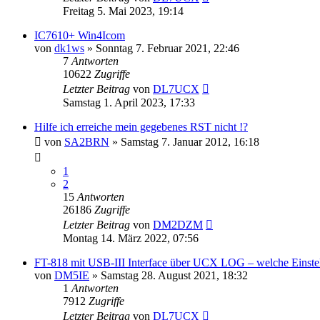
Freitag 5. Mai 2023, 19:14
IC7610+ Win4Icom
von
dk1ws
»
Sonntag 7. Februar 2021, 22:46
7
Antworten
10622
Zugriffe
Letzter Beitrag
von
DL7UCX
Samstag 1. April 2023, 17:33
Hilfe ich erreiche mein gegebenes RST nicht !?
von
SA2BRN
»
Samstag 7. Januar 2012, 16:18
1
2
15
Antworten
26186
Zugriffe
Letzter Beitrag
von
DM2DZM
Montag 14. März 2022, 07:56
FT-818 mit USB-III Interface über UCX LOG – welche Einste
von
DM5IE
»
Samstag 28. August 2021, 18:32
1
Antworten
7912
Zugriffe
Letzter Beitrag
von
DL7UCX