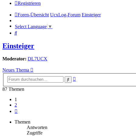
Registrieren
Foren-Übersicht
UcxLog-Forum
Einsteiger
Select Language
▼
Suche
Einsteiger
Moderator:
DL7UCX
Neues Thema
Erweiterte
Suche
Suche
87 Themen
1
2
Nächste
Themen
Antworten
Zugriffe