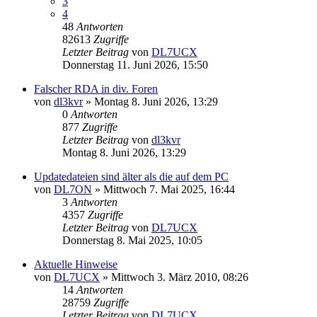
3
4
48
Antworten
82613
Zugriffe
Letzter Beitrag
von
DL7UCX
Donnerstag 11. Juni 2026, 15:50
Falscher RDA in div. Foren
von
dl3kvr
»
Montag 8. Juni 2026, 13:29
0
Antworten
877
Zugriffe
Letzter Beitrag
von
dl3kvr
Montag 8. Juni 2026, 13:29
Updatedateien sind älter als die auf dem PC
von
DL7ON
»
Mittwoch 7. Mai 2025, 16:44
3
Antworten
4357
Zugriffe
Letzter Beitrag
von
DL7UCX
Donnerstag 8. Mai 2025, 10:05
Aktuelle Hinweise
von
DL7UCX
»
Mittwoch 3. März 2010, 08:26
14
Antworten
28759
Zugriffe
Letzter Beitrag
von
DL7UCX