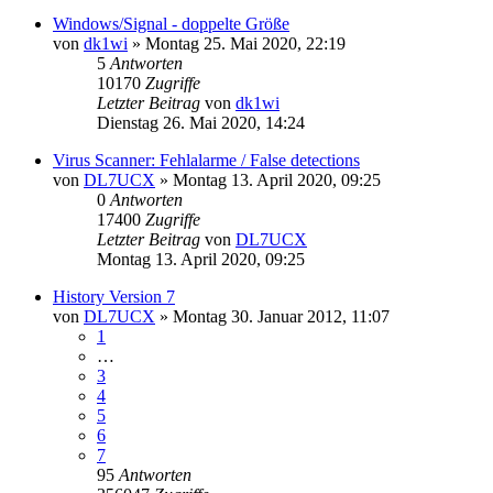
Windows/Signal - doppelte Größe
von
dk1wi
»
Montag 25. Mai 2020, 22:19
5
Antworten
10170
Zugriffe
Letzter Beitrag
von
dk1wi
Dienstag 26. Mai 2020, 14:24
Virus Scanner: Fehlalarme / False detections
von
DL7UCX
»
Montag 13. April 2020, 09:25
0
Antworten
17400
Zugriffe
Letzter Beitrag
von
DL7UCX
Montag 13. April 2020, 09:25
History Version 7
von
DL7UCX
»
Montag 30. Januar 2012, 11:07
1
…
3
4
5
6
7
95
Antworten