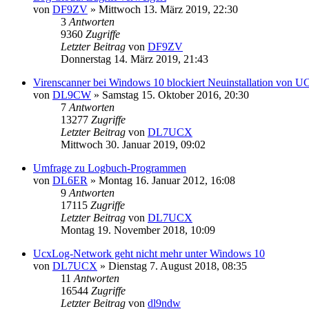
von
DF9ZV
»
Mittwoch 13. März 2019, 22:30
3
Antworten
9360
Zugriffe
Letzter Beitrag
von
DF9ZV
Donnerstag 14. März 2019, 21:43
Virenscanner bei Windows 10 blockiert Neuinstallation von 
von
DL9CW
»
Samstag 15. Oktober 2016, 20:30
7
Antworten
13277
Zugriffe
Letzter Beitrag
von
DL7UCX
Mittwoch 30. Januar 2019, 09:02
Umfrage zu Logbuch-Programmen
von
DL6ER
»
Montag 16. Januar 2012, 16:08
9
Antworten
17115
Zugriffe
Letzter Beitrag
von
DL7UCX
Montag 19. November 2018, 10:09
UcxLog-Network geht nicht mehr unter Windows 10
von
DL7UCX
»
Dienstag 7. August 2018, 08:35
11
Antworten
16544
Zugriffe
Letzter Beitrag
von
dl9ndw