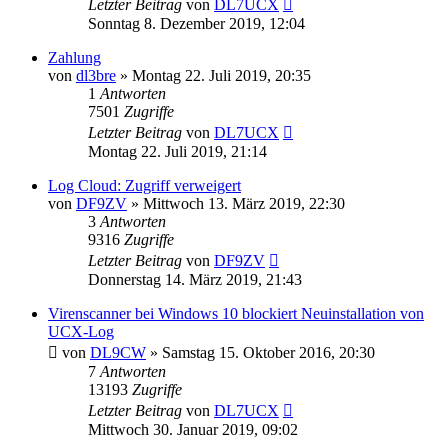
Letzter Beitrag
von
DL7UCX
Sonntag 8. Dezember 2019, 12:04
Zahlung
von
dl3bre
»
Montag 22. Juli 2019, 20:35
1
Antworten
7501
Zugriffe
Letzter Beitrag
von
DL7UCX
Montag 22. Juli 2019, 21:14
Log Cloud: Zugriff verweigert
von
DF9ZV
»
Mittwoch 13. März 2019, 22:30
3
Antworten
9316
Zugriffe
Letzter Beitrag
von
DF9ZV
Donnerstag 14. März 2019, 21:43
Virenscanner bei Windows 10 blockiert Neuinstallation von
UCX-Log
von
DL9CW
»
Samstag 15. Oktober 2016, 20:30
7
Antworten
13193
Zugriffe
Letzter Beitrag
von
DL7UCX
Mittwoch 30. Januar 2019, 09:02