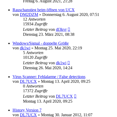
Freitag 6. August 2021, 21:28
Rauschanstieg beim öffnen von UCX
von
DM2DZM
»
Donnerstag 6. August 2020, 07:51
12
Antworten
15934
Zugriffe
Letzter Beitrag
von
dl3kvr
Dienstag 23. März 2021, 08:38
Windows/Signal - doppelte Größe
von
dk1wi
»
Montag 25. Mai 2020, 22:19
5
Antworten
10120
Zugriffe
Letzter Beitrag
von
dk1wi
Dienstag 26. Mai 2020, 14:24
Virus Scanner: Fehlalarme / False detections
von
DL7UCX
»
Montag 13. April 2020, 09:25
0
Antworten
17372
Zugriffe
Letzter Beitrag
von
DL7UCX
Montag 13. April 2020, 09:25
History Version 7
von
DL7UCX
»
Montag 30. Januar 2012, 11:07