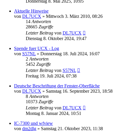
Donnerstag 8. Mai 2025, 10:05
Aktuelle Hinweise
von
DL7UCX
»
Mittwoch 3. März 2010, 08:26
14
Antworten
28665
Zugriffe
Letzter Beitrag
von
DL7UCX
Dienstag 8. Oktober 2024, 19:47
Spende fuer UCX - Log
von
S57NL
»
Donnerstag 18. Juli 2024, 16:07
2
Antworten
5452
Zugriffe
Letzter Beitrag
von
S57NL
Freitag 19. Juli 2024, 07:38
Deutsche Beschriftung der Fenster-Oberfläche
von
DL7UCX
»
Samstag 16. September 2023, 18:58
8
Antworten
10373
Zugriffe
Letzter Beitrag
von
DL7UCX
Montag 8. Januar 2024, 10:51
IC-7300 und wfview
von
dm2dlg
»
Samstag 21. Oktober 2023, 11:38