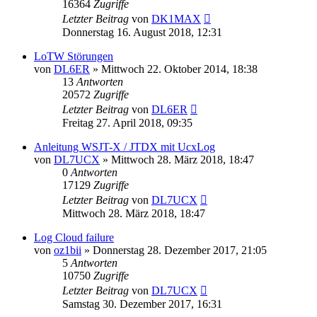
16364
Zugriffe
Letzter Beitrag
von
DK1MAX
Donnerstag 16. August 2018, 12:31
LoTW Störungen
von
DL6ER
»
Mittwoch 22. Oktober 2014, 18:38
13
Antworten
20572
Zugriffe
Letzter Beitrag
von
DL6ER
Freitag 27. April 2018, 09:35
Anleitung WSJT-X / JTDX mit UcxLog
von
DL7UCX
»
Mittwoch 28. März 2018, 18:47
0
Antworten
17129
Zugriffe
Letzter Beitrag
von
DL7UCX
Mittwoch 28. März 2018, 18:47
Log Cloud failure
von
oz1bii
»
Donnerstag 28. Dezember 2017, 21:05
5
Antworten
10750
Zugriffe
Letzter Beitrag
von
DL7UCX
Samstag 30. Dezember 2017, 16:31