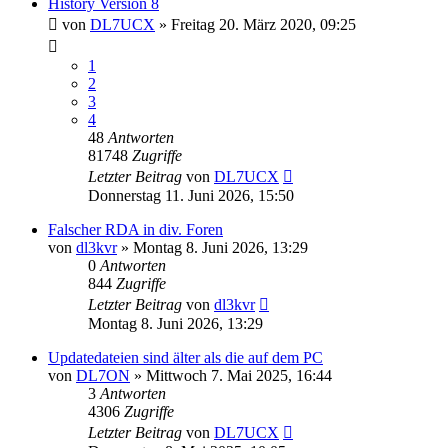
History Version 8
von
DL7UCX
»
Freitag 20. März 2020, 09:25
1
2
3
4
48
Antworten
81748
Zugriffe
Letzter Beitrag
von
DL7UCX
Donnerstag 11. Juni 2026, 15:50
Falscher RDA in div. Foren
von
dl3kvr
»
Montag 8. Juni 2026, 13:29
0
Antworten
844
Zugriffe
Letzter Beitrag
von
dl3kvr
Montag 8. Juni 2026, 13:29
Updatedateien sind älter als die auf dem PC
von
DL7ON
»
Mittwoch 7. Mai 2025, 16:44
3
Antworten
4306
Zugriffe
Letzter Beitrag
von
DL7UCX