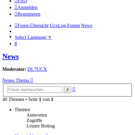
FAQ
Anmelden
Registrieren
Foren-Übersicht
UcxLog-Forum
News
Select Language
▼
Suche
News
Moderator:
DL7UCX
Neues Thema
Erweiterte
Suche
Suche
40 Themen • Seite
1
von
1
Themen
Antworten
Zugriffe
Letzter Beitrag