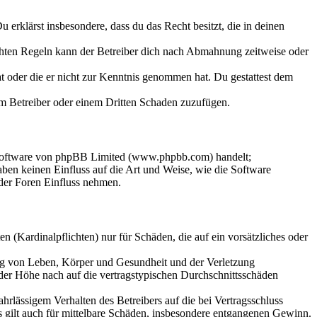
Du erklärst insbesondere, dass du das Recht besitzt, die in deinen
chten Regeln kann der Betreiber dich nach Abmahnung zeitweise oder
hat oder die er nicht zur Kenntnis genommen hat. Du gestattest dem
dem Betreiber oder einem Dritten Schaden zuzufügen.
-Software von phpBB Limited (www.phpbb.com) handelt;
en keinen Einfluss auf die Art und Weise, wie die Software
der Foren Einfluss nehmen.
 (Kardinalpflichten) nur für Schäden, die auf ein vorsätzliches oder
ung von Leben, Körper und Gesundheit und der Verletzung
 der Höhe nach auf die vertragstypischen Durchschnittsschäden
rlässigem Verhalten des Betreibers auf die bei Vertragsschluss
 gilt auch für mittelbare Schäden, insbesondere entgangenen Gewinn.