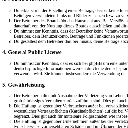
Du erklärst mit der Erstellung eines Beitrags, dass er keine Inh
Beiträgen verwendeten Links und Bilder zu setzen bzw. zu ve
Der Betreiber des Boards übt das Hausrecht aus. Bei Verstöße
dauerhaft von der Nutzung dieses Boards ausschließen und dir e
Du nimmst zur Kenntnis, dass der Betreiber keine Verantwortung 
Betreiber, dein Benutzerkonto, Beiträge und Funktionen jederze
Du gestattest dem Betreiber darüber hinaus, deine Beiträge abz
4. General Public License
Du nimmst zur Kenntnis, dass es sich bei phpBB um eine unter
deutschsprachige Informationen werden durch die deutschsprac
verwendet wird. Sie können insbesondere die Verwendung der S
5. Gewährleistung
Der Betreiber haftet mit Ausnahme der Verletzung von Leben, Kö
grob fahrlässiges Verhalten zurückzuführen sind. Dies gilt au
Die Haftung ist gegenüber Verbrauchern außer bei vorsätzlich
wesentlicher Vertragspflichten (Kardinalpflichten) auf die be
begrenzt. Dies gilt auch für mittelbare Folgeschäden wie ins
Die Haftung ist gegenüber Unternehmern außer bei der Verletzu
typischerweise vorhersehbaren Schäden und im Übrigen der Höh