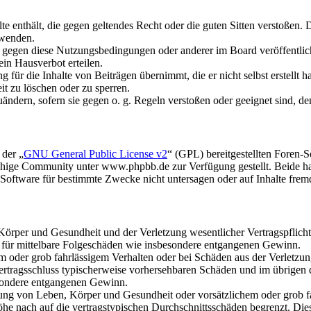
alte enthält, die gegen geltendes Recht oder die guten Sitten verstoßen. 
rwenden.
n gegen diese Nutzungsbedingungen oder anderer im Board veröffentli
in Hausverbot erteilen.
für die Inhalte von Beiträgen übernimmt, die er nicht selbst erstellt 
it zu löschen oder zu sperren.
uändern, sofern sie gegen o. g. Regeln verstoßen oder geeignet sind, 
 der „
GNU General Public License v2
“ (GPL) bereitgestellten Foren
hige Community unter www.phpbb.de zur Verfügung gestellt. Beide hab
oftware für bestimmte Zwecke nicht untersagen oder auf Inhalte frem
rper und Gesundheit und der Verletzung wesentlicher Vertragspflichten
ch für mittelbare Folgeschäden wie insbesondere entgangenen Gewinn.
em oder grob fahrlässigem Verhalten oder bei Schäden aus der Verletz
i Vertragsschluss typischerweise vorhersehbaren Schäden und im übrigen
besondere entgangenen Gewinn.
ng von Leben, Körper und Gesundheit oder vorsätzlichem oder grob fah
e nach auf die vertragstypischen Durchschnittsschäden begrenzt. Dies