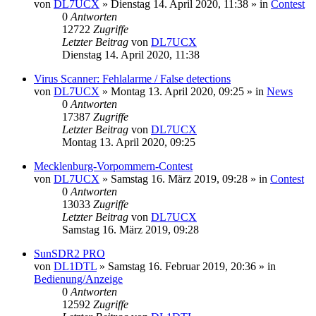
von
DL7UCX
»
Dienstag 14. April 2020, 11:38
» in
Contest
0
Antworten
12722
Zugriffe
Letzter Beitrag
von
DL7UCX
Dienstag 14. April 2020, 11:38
Virus Scanner: Fehlalarme / False detections
von
DL7UCX
»
Montag 13. April 2020, 09:25
» in
News
0
Antworten
17387
Zugriffe
Letzter Beitrag
von
DL7UCX
Montag 13. April 2020, 09:25
Mecklenburg-Vorpommern-Contest
von
DL7UCX
»
Samstag 16. März 2019, 09:28
» in
Contest
0
Antworten
13033
Zugriffe
Letzter Beitrag
von
DL7UCX
Samstag 16. März 2019, 09:28
SunSDR2 PRO
von
DL1DTL
»
Samstag 16. Februar 2019, 20:36
» in
Bedienung/Anzeige
0
Antworten
12592
Zugriffe