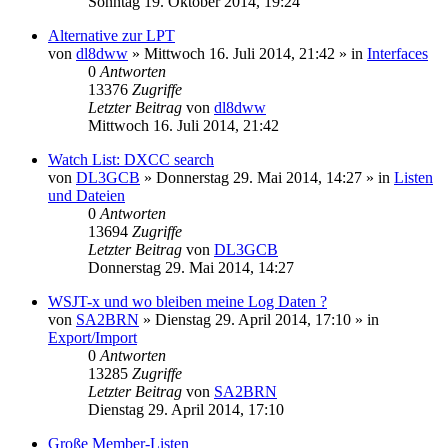
Sonntag 19. Oktober 2014, 19:24
Alternative zur LPT
von
dl8dww
»
Mittwoch 16. Juli 2014, 21:42
» in
Interfaces
0
Antworten
13376
Zugriffe
Letzter Beitrag
von
dl8dww
Mittwoch 16. Juli 2014, 21:42
Watch List: DXCC search
von
DL3GCB
»
Donnerstag 29. Mai 2014, 14:27
» in
Listen
und Dateien
0
Antworten
13694
Zugriffe
Letzter Beitrag
von
DL3GCB
Donnerstag 29. Mai 2014, 14:27
WSJT-x und wo bleiben meine Log Daten ?
von
SA2BRN
»
Dienstag 29. April 2014, 17:10
» in
Export/Import
0
Antworten
13285
Zugriffe
Letzter Beitrag
von
SA2BRN
Dienstag 29. April 2014, 17:10
Große Member-Listen