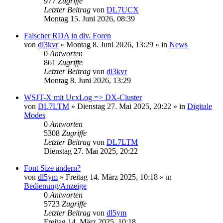
977
Zugriffe
Letzter Beitrag
von
DL7UCX
Montag 15. Juni 2026, 08:39
Falscher RDA in div. Foren
von
dl3kvr
»
Montag 8. Juni 2026, 13:29
» in
News
0
Antworten
861
Zugriffe
Letzter Beitrag
von
dl3kvr
Montag 8. Juni 2026, 13:29
WSJT-X mit UcxLog => DX-Cluster
von
DL7LTM
»
Dienstag 27. Mai 2025, 20:22
» in
Digitale
Modes
0
Antworten
5308
Zugriffe
Letzter Beitrag
von
DL7LTM
Dienstag 27. Mai 2025, 20:22
Font Size ändern?
von
dl5ym
»
Freitag 14. März 2025, 10:18
» in
Bedienung/Anzeige
0
Antworten
5723
Zugriffe
Letzter Beitrag
von
dl5ym
Freitag 14. März 2025, 10:18