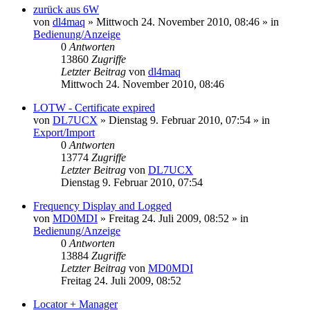
zurück aus 6W
von
dl4maq
»
Mittwoch 24. November 2010, 08:46
» in
Bedienung/Anzeige
0
Antworten
13860
Zugriffe
Letzter Beitrag
von
dl4maq
Mittwoch 24. November 2010, 08:46
LOTW - Certificate expired
von
DL7UCX
»
Dienstag 9. Februar 2010, 07:54
» in
Export/Import
0
Antworten
13774
Zugriffe
Letzter Beitrag
von
DL7UCX
Dienstag 9. Februar 2010, 07:54
Frequency Display and Logged
von
MD0MDI
»
Freitag 24. Juli 2009, 08:52
» in
Bedienung/Anzeige
0
Antworten
13884
Zugriffe
Letzter Beitrag
von
MD0MDI
Freitag 24. Juli 2009, 08:52
Locator + Manager