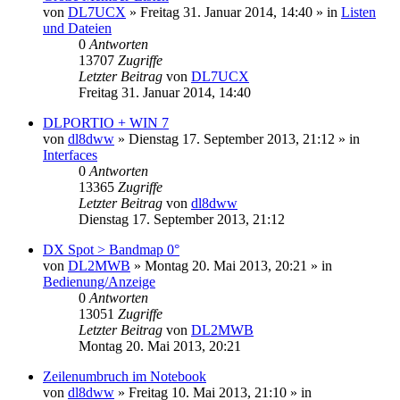
von
DL7UCX
»
Freitag 31. Januar 2014, 14:40
» in
Listen
und Dateien
0
Antworten
13707
Zugriffe
Letzter Beitrag
von
DL7UCX
Freitag 31. Januar 2014, 14:40
DLPORTIO + WIN 7
von
dl8dww
»
Dienstag 17. September 2013, 21:12
» in
Interfaces
0
Antworten
13365
Zugriffe
Letzter Beitrag
von
dl8dww
Dienstag 17. September 2013, 21:12
DX Spot > Bandmap 0°
von
DL2MWB
»
Montag 20. Mai 2013, 20:21
» in
Bedienung/Anzeige
0
Antworten
13051
Zugriffe
Letzter Beitrag
von
DL2MWB
Montag 20. Mai 2013, 20:21
Zeilenumbruch im Notebook
von
dl8dww
»
Freitag 10. Mai 2013, 21:10
» in