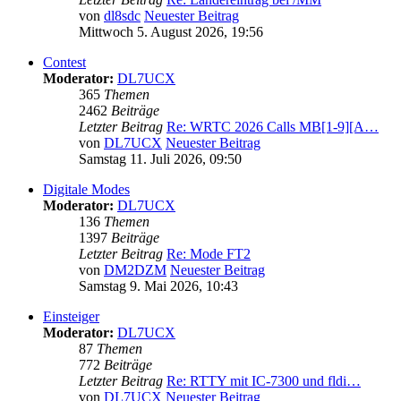
von
dl8sdc
Neuester Beitrag
Mittwoch 5. August 2026, 19:56
Contest
Moderator:
DL7UCX
365
Themen
2462
Beiträge
Letzter Beitrag
Re: WRTC 2026 Calls MB[1-9][A…
von
DL7UCX
Neuester Beitrag
Samstag 11. Juli 2026, 09:50
Digitale Modes
Moderator:
DL7UCX
136
Themen
1397
Beiträge
Letzter Beitrag
Re: Mode FT2
von
DM2DZM
Neuester Beitrag
Samstag 9. Mai 2026, 10:43
Einsteiger
Moderator:
DL7UCX
87
Themen
772
Beiträge
Letzter Beitrag
Re: RTTY mit IC-7300 und fldi…
von
DL7UCX
Neuester Beitrag