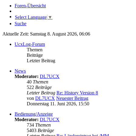
Foren-Übersicht
Select Language
▼
Suche
Aktuelle Zeit: Samstag 8. August 2026, 06:06
UcxLog-Forum
Themen
Beiträge
Letzter Beitrag
News
Moderator:
DL7UCX
40
Themen
522
Beiträge
Letzter Beitrag
Re: History Version 8
von
DL7UCX
Neuester Beitrag
Donnerstag 11. Juni 2026, 15:50
Bedienung/Anzeige
Moderator:
DL7UCX
734
Themen
5403
Beiträge
Letzter Beitrag
Re: Ländereintrag bei /MM