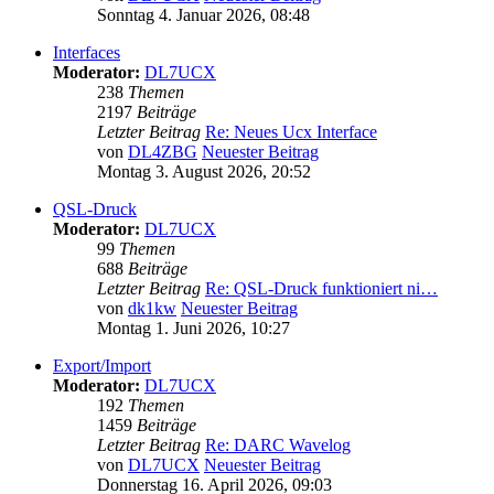
Sonntag 4. Januar 2026, 08:48
Interfaces
Moderator:
DL7UCX
238
Themen
2197
Beiträge
Letzter Beitrag
Re: Neues Ucx Interface
von
DL4ZBG
Neuester Beitrag
Montag 3. August 2026, 20:52
QSL-Druck
Moderator:
DL7UCX
99
Themen
688
Beiträge
Letzter Beitrag
Re: QSL-Druck funktioniert ni…
von
dk1kw
Neuester Beitrag
Montag 1. Juni 2026, 10:27
Export/Import
Moderator:
DL7UCX
192
Themen
1459
Beiträge
Letzter Beitrag
Re: DARC Wavelog
von
DL7UCX
Neuester Beitrag
Donnerstag 16. April 2026, 09:03